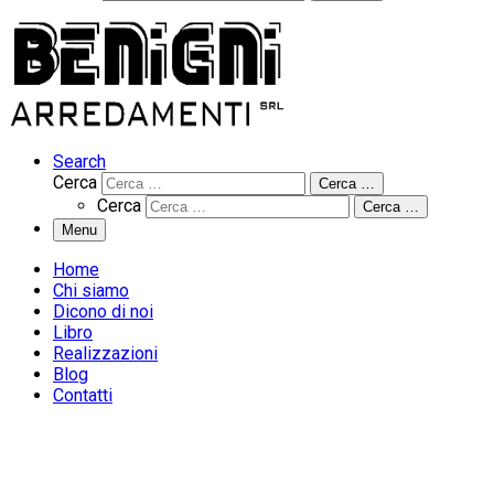
Search
Cerca
Cerca …
Cerca
Cerca …
Menu
Home
Chi siamo
Dicono di noi
Libro
Realizzazioni
Blog
Contatti